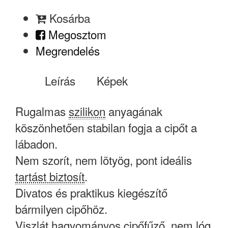
Kosárba
Megosztom
Megrendelés
Leírás
Képek
Rugalmas
szilikon
anyagának
köszönhetően stabilan fogja a cipőt a
lábadon.
Nem szorít, nem lötyög, pont ideális
tartást biztosít
.
Divatos és praktikus kiegészítő
bármilyen cipőhöz.
Viszlát hagyományos cipőfűző, nem lóg