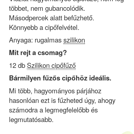
többet, nem gubancolódik.
Másodpercek alatt befűzhető.
Könnyebb a cipőfelvétel.
Anyaga: rugalmas
szilikon
Mit rejt a csomag?
12 db
Szilikon cipőfűző
Bármilyen fűzős cipőhöz ideális.
Mi több, hagyományos párjához
hasonlóan ezt is fűzheted úgy, ahogy
számodra a legmegfelelőbb és
legmutatósabb.