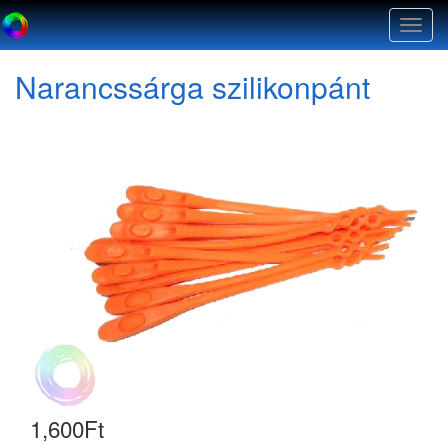
Togg
navig
Narancssárga szilikonpánt
1,600
Ft