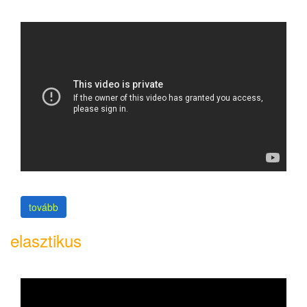
tovább
elasztikus